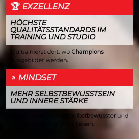
🏆 EXZELLENZ
HÖCHSTE
QUALITÄTSSTANDARDS IM
TRAINING UND STUDIO
Du trainierst dort, wo
Champions
ausgebildet werden.
↗️ MINDSET
MEHR SELBSTBEWUSSTSEIN
UND INNERE STÄRKE
Du gehst
aufrechter, selbstbewusster
und
innerlich klarer durchs Leben.