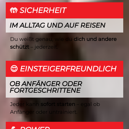
🤲 SICHERHEIT
IM ALLTAG UND AUF REISEN
Du weißt genau, wie du
dich und andere
schützt
– jederzeit.
😌 EINSTEIGERFREUNDLICH
OB ANFÄNGER ODER
FORTGESCHRITTENE
Jeder kann
sofort starten
– egal ob
Anfänger oder untrainiert.