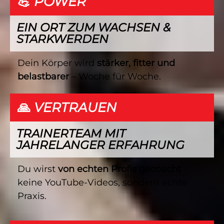
💪 POWER
EIN ORT ZUM WACHSEN &
STARKWERDEN
Dein Körper wird
stärker, fitter und
belastbarer
– Woche für Woche.
🙏 VERTRAUEN
TRAINERTEAM MIT
JAHRELANGER ERFAHRUNG
Du wirst
von echten Profis gecoacht
–
keine YouTube-Videos, sondern echte
Praxis.